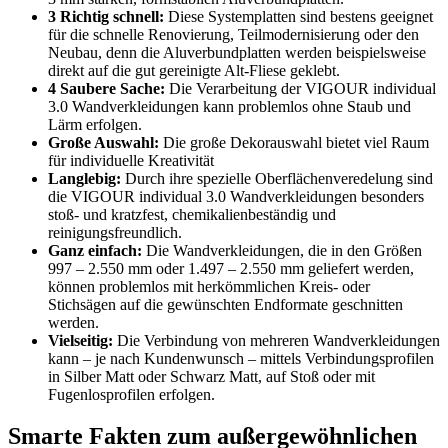
3
Richtig schnell:
Diese Systemplatten sind bestens geeignet
für die schnelle Renovierung, Teilmodernisierung oder den
Neubau, denn die Aluverbundplatten werden beispielsweise
direkt auf die gut gereinigte Alt-Fliese geklebt.
4
Saubere Sache:
Die Verarbeitung der VIGOUR individual
3.0 Wandverkleidungen kann problemlos ohne Staub und
Lärm erfolgen.
Große Auswahl:
Die große Dekorauswahl bietet viel Raum
für individuelle Kreativität
Langlebig:
Durch ihre spezielle Oberflächenveredelung sind
die VIGOUR individual 3.0 Wandverkleidungen besonders
stoß- und kratzfest, chemikalienbeständig und
reinigungsfreundlich.
Ganz einfach:
Die Wandverkleidungen, die in den Größen
997 – 2.550 mm oder 1.497 – 2.550 mm geliefert werden,
können problemlos mit herkömmlichen Kreis- oder
Stichsägen auf die gewünschten Endformate geschnitten
werden.
Vielseitig:
Die Verbindung von mehreren Wandverkleidungen
kann – je nach Kundenwunsch – mittels Verbindungsprofilen
in Silber Matt oder Schwarz Matt, auf Stoß oder mit
Fugenlosprofilen erfolgen.
Smarte Fakten zum außergewöhnlichen