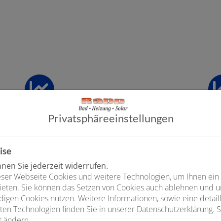
Welche Förderung passt zu
Ihrem Vorhaben?
Privatsphäre­einstellungen
Seit 2026 richtet sich die Förderung stärker nach
Zun
rt,
den persönlichen Voraussetzungen. Neben der
Nac
hen
Grundförderung können – abhängig von
Ihr
Einkommen und individueller Situation – weitere
ise
Ans
Zuschläge hinzukommen.
en Sie jederzeit widerrufen.
umg
ser Webseite Cookies und weitere Technologien, um Ihnen ein
Dadurch sind Förderquoten von
bis zu 80 % der
und
ieten. Sie können das Setzen von Cookies auch ablehnen und un
förderfähigen Kosten
möglich.
erf
igen Cookies nutzen. Weitere Informationen, sowie eine detaill
fig
ten Technologien finden Sie in unserer Datenschutzerklärung. S
t ändern.