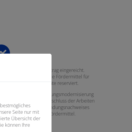
So läuft Ihre Förderung ab
ächst wird der Förderantrag eingereicht.
h der Bewilligung sind die Fördermittel für
 Vorhaben bis zu 36 Monate reserviert.
chließend kann die Heizungsmodernisierung
esetzt werden. Nach Abschluss der Arbeiten
 bestmögliches
 Einreichung des Verwendungsnachweises
sere Seite nur mit
olgt die Auszahlung der Fördermittel.
ierte Übersicht der
ie können Ihre