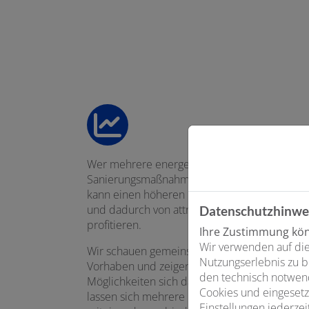
Gemeinsam mehr aus der
Förderung machen
Wer mehrere energetische
Sanierungsmaßnahmen miteinander kombinie
kann einen höheren Effizienzstandard erreic
und dadurch von attraktiveren Förderungen
Datenschutzhinwe
profitieren.
Ihre Zustimmung könn
Wir verwenden auf die
Wir schauen gemeinsam auf Ihr gesamtes
Nutzungserlebnis zu b
Vorhaben und zeigen Ihnen, welche
den technisch notwend
Möglichkeiten sich daraus ergeben. Denn häu
Cookies und eingesetz
lassen sich mehrere Maßnahmen sinnvoll
Einstellungen jederzei